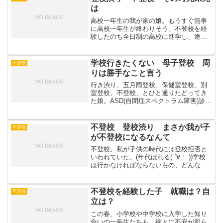
られない。確かに通常では経...
は
高校一年生の我が家の娘。もうすぐ無事
に高校一年生が終わりそう。不登校を経
験したのち全日制の高校に進学し、途中
苦しい時期を経て、進級できる見込み。
我が家には娘のほかに、今年高校を卒業
したばかりの息子もいて、学年でいうと
学校行きたくない 母子登校 周
不登校
二歳差の兄妹。幼稚園時代...
りは勝手なこと言う
行き渋り、五月雨登校、保健室登校、別
室登校、不登校、とひと通りたどってき
た娘。ASD(自閉症スペクトラム障害)診断
あり。現在は希望した全日制高校に、バ
スを乗り継ぎ通えている。(夫さんが休み
の日はちゃっかり送迎してもらう交渉を
不登校 登校渋り まさか我が子
不登校
している)我が家...
が不登校になるなんて
不登校。私が子供の時代には登校拒否と
いわれていた。(年代ばれる( ´∀｀ ))学校
は行かなければならないもの、どんなに
嫌なことがあっても行って当たり前の場
所。大人も子供も当然のようにそう認識
していたし、これほど不登校が増え、選
不登校を経験した子 就職は？自
不登校
択肢が多様にな...
立は？
この春、小学校や中学校に入学した知り
合いの一年生たちも、徐々に不安が和ら