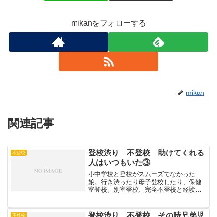
mikanをフォローする
mikan
関連記事
登校渋り 不登校 助けてくれる
不登校
人はいつもいた③
小中学校と登校がスムーズでなかった
娘。行き渋ったり母子登校したり、保健
室登校、別室登校、完全不登校と経験し
てきた。どれも親である私には必要な経
験、人として成長するための出来事だな
んて、到底きれいごととしては受け止め
登校渋り 不登校 その時兄弟児
不登校