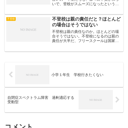
いで、登校がスムーズになったという話
を耳にする。特に小学校に入学した一人
の子は、連日行きたくない、保育園に戻
りたいと泣いてばかりで、下にも小さい
不登校は親の責任だと？ほとんど
不登校
子が二人いて、親もとても...
の場合はそうではない
不登校は親の責任なのか。ほとんどの場
合そうではない。不登校になるのは親の
責任が大半だ、フリースクールは国家の
根幹を崩しかねないなどと発言したとあ
る市長の発言。親は勇気を振り絞って、
休ませていることを知って欲しい。
小学１年生 学校行きたくない
自閉症スペクトラム障害 過剰適応する
受動型
コメント