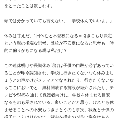
をとったことは数しれず。
頭では分かっていても言えない、「学校休んでいいよ。」
休みは甘えだ、1日休むと不登校になる＝引きこもり決定
という親の極端な思考。登校が不安定になると思考も一時
的に偏りがちになる親は私だけ？
この連休明けや長期休み明けは子供の自殺が必ずあってい
ることが昨今認知され、学校に行きたくないなら休みまし
ょうとの声かけがメディアでなされたり、行きたくないな
らここにおいでと、無料開放する施設が紹介されたり、テ
レビやSNSを通じて保護者向けに、学校を休ませる目安
なるものも示されている。良いことだと思う。けれども休
ませることへの不安もつきまとうのも事実。状況と子供の
様子によりけりなので、背中を押すのが良い場合はある。