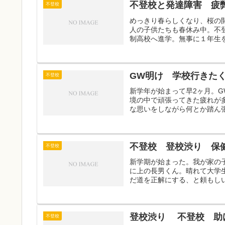
不登校と発達障害 疲
不登校
めっきり春らしくなり、桜の
人の子供たちも春休み中。不
制高校へ進学。無事に１年生を
GW明け 学校行きた
不登校
新学年が始まって早2ヶ月。
境の中で頑張ってきた疲れが
な思いをしながら何とか踏ん張
不登校 登校渋り 保
不登校
新学期が始まった。我が家の
に上の長男くん。晴れて大学
だ道を正解にする、と頼もしい
登校渋り 不登校 助
不登校