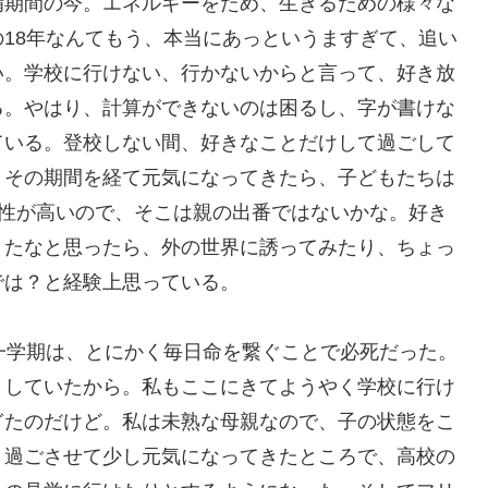
備期間の今。エネルギーをため、生きるための様々な
18年なんてもう、本当にあっというますぎて、追い
い。学校に行けない、行かないからと言って、好き放
る。やはり、計算ができないのは困るし、字が書けな
ている。登校しない間、好きなことだけして過ごして
。その期間を経て元気になってきたら、子どもたちは
依存性が高いので、そこは親の出番ではないかな。好き
きたなと思ったら、外の世界に誘ってみたり、ちょっ
では？と経験上思っている。
一学期は、とにかく毎日命を繋ぐことで必死だった。
としていたから。私もここにきてようやく学校に行け
ぎたのだけど。私は未熟な母親なので、子の状態をこ
り過ごさせて少し元気になってきたところで、高校の