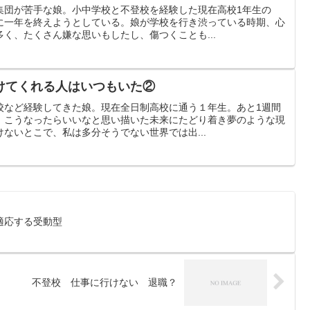
集団が苦手な娘。小中学校と不登校を経験した現在高校1年生の
に一年を終えようとしている。娘が学校を行き渋っている時期、心
く、たくさん嫌な思いもしたし、傷つくことも...
けてくれる人はいつもいた②
校など経験してきた娘。現在全日制高校に通う１年生。あと1週間
。こうなったらいいなと思い描いた未来にたどり着き夢のような現
ないとこで、私は多分そうでない世界では出...
適応する受動型
不登校 仕事に行けない 退職？