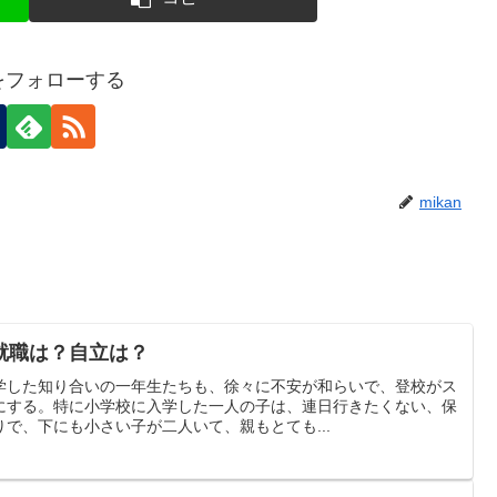
nをフォローする
mikan
就職は？自立は？
学した知り合いの一年生たちも、徐々に不安が和らいで、登校がス
にする。特に小学校に入学した一人の子は、連日行きたくない、保
で、下にも小さい子が二人いて、親もとても...