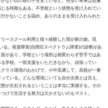
行かない目の前の子を見ていると、明るい未来は想像
感じる時期もある。不登校という状態を受け入れてい
に行かないことを認め、ありのままを受け入れられた
フリースクール利用と様々経験した我が家の娘。現
いる。発達障害(自閉症スペクトラム障害)の診断があ
う面があり、学校という場所は相変わらず苦手ではあ
べる学校。一部支援をいただきながら、頑張ってい
たクラス環境のおかげで、小中高通して、高校が一番
言っている。どんな環境にいても自分次第とは言え、
状態が左右されるということは本当に実感する。その
をつけて生活する努力は欠かさないのもマスト。