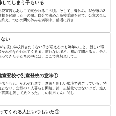
弊してしまう子もいる
開花宣言もあちこで聞かれるこの頃。そして、春休み。我が家の2
登校を経験した下の娘。自分で決めた高校受験を経て、公立の全日
終え、つかの間の休みを満喫中。部活に行き...
くない
GWを境に学校行きたくない子が増えるのも毎年のこと。新しい環
多かれ少なかれ出てくる頃。慣れない場所、初めて関わる人、色ん
ってきた子たちの中には、ここで息切れして...
健室登校や別室登校の意味①
子供たちも、それぞれ進学、進級と新しい環境で過ごしている。特
生となり、念願の１人暮らし開始。第一志望校ではないけど、進ん
言葉を残して旅立った。この長男くんに関し...
けてくれる人はいつもいた①