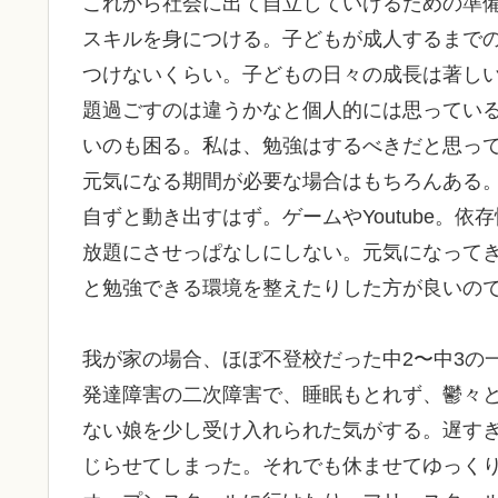
これから社会に出て自立していけるための準
スキルを身につける。子どもが成人するまでの
つけないくらい。子どもの日々の成長は著し
題過ごすのは違うかなと個人的には思ってい
いのも困る。私は、勉強はするべきだと思っ
元気になる期間が必要な場合はもちろんある
自ずと動き出すはず。ゲームやYoutube。
放題にさせっぱなしにしない。元気になって
と勉強できる環境を整えたりした方が良いの
我が家の場合、ほぼ不登校だった中2〜中3の
発達障害の二次障害で、睡眠もとれず、鬱々
ない娘を少し受け入れられた気がする。遅す
じらせてしまった。それでも休ませてゆっく