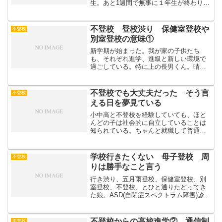
生。あと1週間で無事に１年生が終わりそ
う。こうなったらいいなと思い描いた未
来にたどり着き夢のような現在。娘が学
校にスムーズに行けないとこで、私は多
不登校 登校渋り 保健室登校や
不登校
分そうでない世界では出...
別室登校の意味①
新学期が始まった。我が家の子供たち
も、それぞれ進学、進級と新しい環境で
過ごしている。特に上の長男くん。晴れ
て大学生となり、念願の１人暮らし開
始。第一志望校ではないけど、進んだ道
を正解にする、と頼もしい言葉を残して
不登校でも大丈夫だった そう言
不登校
旅立った。この長男くんに関し...
える日を夢見ている
小中高と不登校を経験していても、ほと
んどの子は社会的に自立していることは
知られている。ちゃんと就職して普通に
毎日働いたり、大学に通ったり。だから
といって、そうなんだ、ならうちの子も
大丈夫、安心だ、とはならない。学校に
学校行きたくない 母子登校 周
不登校
行かない目の前の子を見て...
りは勝手なこと言う
行き渋り、五月雨登校、保健室登校、別
室登校、不登校、とひと通りたどってき
た娘。ASD(自閉症スペクトラム障害)診断
あり。現在は希望した全日制高校に、バ
スを乗り継ぎ通えている。(夫さんが休み
の日はちゃっかり送迎してもらう交渉を
不登校からの高校進学② 通信制
不登校