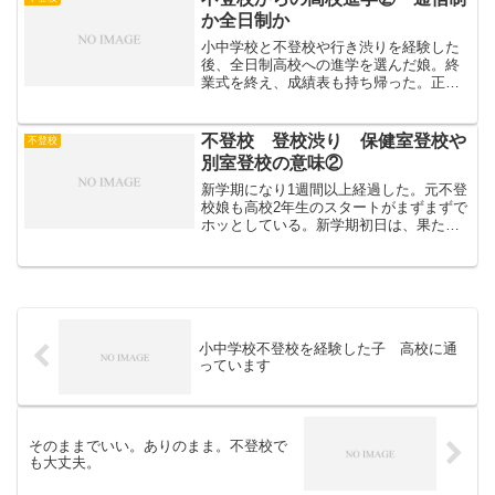
している)我が家...
か全日制か
小中学校と不登校や行き渋りを経験した
後、全日制高校への進学を選んだ娘。終
業式を終え、成績表も持ち帰った。正し
くは成績表は後日郵送されるのだけど、
子供たちにも事前に配布されるらしい。
高校一年生の単位をすべて履修。ホッと
不登校 登校渋り 保健室登校や
不登校
した。遅刻早退数日、欠席...
別室登校の意味②
新学期になり1週間以上経過した。元不登
校娘も高校2年生のスタートがまずまずで
ホッとしている。新学期初日は、果たし
て行けるのか？やはり行けないのか？
と、学校に行けている今でも不安にな
る。思考のくせなのか、もうこの子は大
丈夫だと思っていても、や...
小中学校不登校を経験した子 高校に通
っています
そのままでいい。ありのまま。不登校で
も大丈夫。