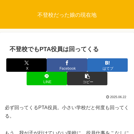
不登校だった娘の現在地
不登校でもPTA役員は回ってくる
X
Facebook
はてブ
LINE
コピー
2025.06.22
必ず回ってくるPTA役員。小さい学校だと何度も回ってく
る。
もう、我が子が行けていない学校に、役員仕事をこなしに