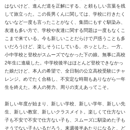
はないけど、進んだ道を正解にする、と頼もしい言葉を残
して旅立った。この長男くんに関しては、学校に行きたく
ないなど一度も言ったことがなく、集団にもすぐ馴染み、
友達も多い方で、学校や友達に関する問題は一度もなくこ
こまで来ている。今も新しいことだらけで戸惑うことも多
いだろうけど、楽しそうにしている。ホッとした。一方、
小中学校と登校がスムーズでなかった下の娘。無事に高校
2年生に進級した。中学校後半はほとんど登校できなかっ
た娘だけど、本人の希望で、全日制の公立高校受験にチャ
レンジ。めでたく合格し、不安定な時期もありながら一年
生を終えた。本人の努力、周りの支えあってこそ。
新しい年度が始まり、新しい学校、新しい学年、新しい先
生、新しい教室、新しいクラスメイト。楽しくて仕方ない
子も不安で不安で仕方ない子も、スムーズに馴染めた子も
そうでない子もいるだろう。来週後半あたりになると、ど