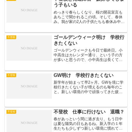
もしたし、傷つくことも...
う子もいる
めっきり春らしくなり、桜の開花宣言も
あちこで聞かれるこの頃。そして、春休
み。我が家の2人の子供たちも春休み中。
不登校を経験した下の娘。自分で決めた
高校受験を経て、公立の全日制高校へ進
学。無事に１年生を終え、つかの間の休
ゴールデンウィーク明け 学校行
不登校
みを満喫中。部活に行き...
きたくない
ゴールデンウィークも今日で最終日。小
中高生はカレンダー通り、という子の方
が多いと思うので、小中高生は長くても
４連休、その前にとびとびで休み、とい
う感じ。部活だったりテスト前だった
り、大人も子供も忙しくて“休み”とはなら
GW明け 学校行きたくない
不登校
ないことも多い。仕事の...
新学年が始まって早2ヶ月。GWを境に学
校行きたくない子が増えるのも毎年のこ
と。新しい環境の中で頑張ってきた疲れ
が多かれ少なかれ出てくる頃。慣れない
場所、初めて関わる人、色んな思いをし
ながら何とか踏ん張ってきた子たちの中
には、ここで息切れして...
不登校 仕事に行けない 退職？
不登校
春があっという間に過ぎ去り、もう日中
は夏な陽気の日もあるね。新入学の１年
生たちも少しずつ新しい環境に慣れてき