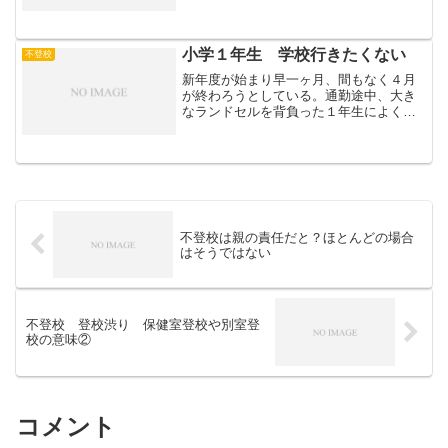
たのかな。まだまだの子もいるかもしれ
ない。我が家の１年生は、息子、大学１
年生！親元を離れ１人暮らし。今は夫と
私と不登校経験者の高校2...
小学１年生 学校行きたくない
不登校
新年度が始まり早一ヶ月、間もなく４月
が終わろうとしている。通勤途中、大き
なランドセルを背負った１年生によく遭
遇する。にこにこと友達や上級生と楽し
そうに登校する子、不安気な表情で家族
に手をひかれ登校する子、一人でルンル
ン楽しそうに登校する子、...
不登校は親の責任だと？ほとんどの場合
はそうではない
不登校 登校渋り 保健室登校や別室登
校の意味②
コメント