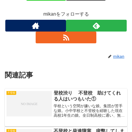
mikanをフォローする
mikan
関連記事
登校渋り 不登校 助けてくれ
不登校
る人はいつもいた①
学校という空間が嫌いな娘。集団が苦手
な娘。小中学校と不登校を経験した現在
高校1年生の娘。全日制高校に通い、無事
に一年を終えようとしている。娘が学校
を行き渋っている時期、心無い言葉をか
けられることも多く、たくさん嫌な思い
不登校と発達障害 疲弊してしま
不登校