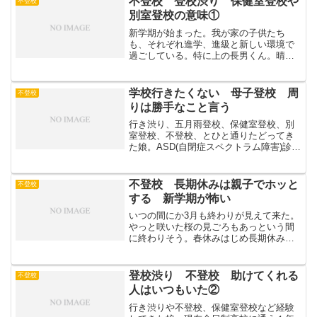
不登校 登校渋り 保健室登校や
不登校
ていること、渋らない...
別室登校の意味①
新学期が始まった。我が家の子供たち
も、それぞれ進学、進級と新しい環境で
過ごしている。特に上の長男くん。晴れ
て大学生となり、念願の１人暮らし開
始。第一志望校ではないけど、進んだ道
を正解にする、と頼もしい言葉を残して
学校行きたくない 母子登校 周
不登校
旅立った。この長男くんに関し...
りは勝手なこと言う
行き渋り、五月雨登校、保健室登校、別
室登校、不登校、とひと通りたどってき
た娘。ASD(自閉症スペクトラム障害)診断
あり。現在は希望した全日制高校に、バ
スを乗り継ぎ通えている。(夫さんが休み
の日はちゃっかり送迎してもらう交渉を
不登校 長期休みは親子でホッと
不登校
している)我が家...
する 新学期が怖い
いつの間にか3月も終わりが見えて来た。
やっと咲いた桜の見ごろもあっという間
に終わりそう。春休みはじめ長期休み
は、不登校の子にとって、そして親御さ
んにとってはどんな感じなのだろう。登
校しない普段の日々の単なる延長か、皆
登校渋り 不登校 助けてくれる
不登校
も学校を休んでいるからホ...
人はいつもいた②
行き渋りや不登校、保健室登校など経験