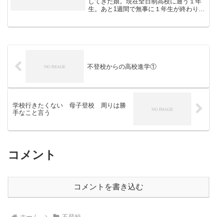
してきた娘。現在全日制高校に通う１年
生。あと1週間で無事に１年生が終わりそ
う。こうなったらいいなと思い描いた未
来にたどり着き夢のような現在。娘が学
校にスムーズに行けないとこで、私は多
分そうでない世界では出...
不登校からの高校進学①
学校行きたくない 母子登校 周りは勝
手なこと言う
コメント
コメントを書き込む
ホーム
不登校