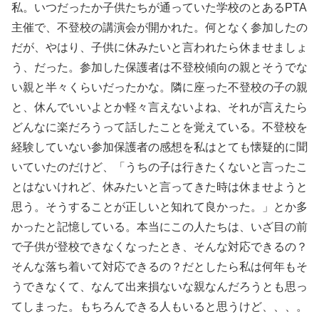
私。いつだったか子供たちが通っていた学校のとあるPTA
主催で、不登校の講演会が開かれた。何となく参加したの
だが、やはり、子供に休みたいと言われたら休ませましょ
う、だった。参加した保護者は不登校傾向の親とそうでな
い親と半々くらいだったかな。隣に座った不登校の子の親
と、休んでいいよとか軽々言えないよね、それが言えたら
どんなに楽だろうって話したことを覚えている。不登校を
経験していない参加保護者の感想を私はとても懐疑的に聞
いていたのだけど、「うちの子は行きたくないと言ったこ
とはないけれど、休みたいと言ってきた時は休ませようと
思う。そうすることが正しいと知れて良かった。」とか多
かったと記憶している。本当にこの人たちは、いざ目の前
で子供が登校できなくなったとき、そんな対応できるの？
そんな落ち着いて対応できるの？だとしたら私は何年もそ
うできなくて、なんて出来損ないな親なんだろうとも思っ
てしまった。もちろんできる人もいると思うけど、、、。