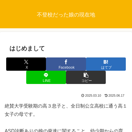
不登校だった娘の現在地
はじめまして
X
Facebook
はてブ
LINE
コピー
2025.03.10
2025.06.17
絶賛大学受験期の高３息子と、全日制公立高校に通う高１
女子の母です。
ASD診断ありの娘の発達に関すること、幼少期からの育