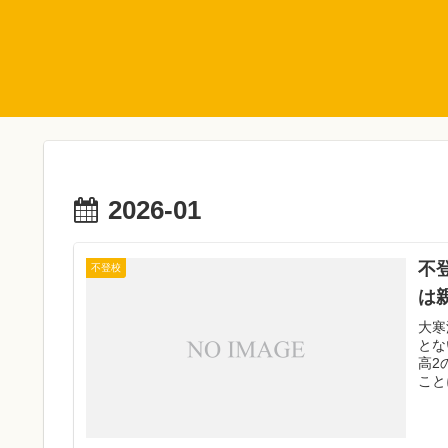
2026-01
不
不登校
は
大寒
とな
高2
こと